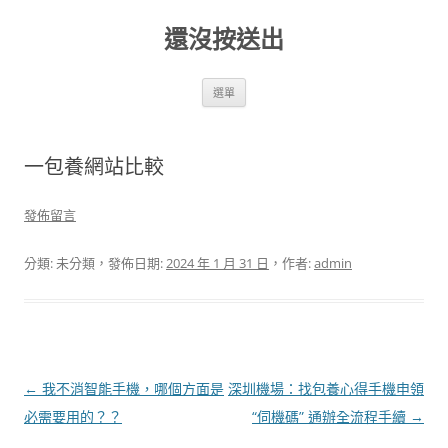
跳
至
還沒按送出
主
要
內
容
選單
一包養網站比較
發佈留言
分類: 未分類，發佈日期:
2024 年 1 月 31 日
，作者:
admin
文
←
我不消智能手機，哪個方面是
深圳機場：找包養心得手機申領
章
必需要用的？？
“伺機碼” 通辦全流程手續
→
導