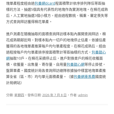
塊單產程度經由過
包養網dcard
程面積聚計依序排列隊伍等距抽
樣的方法，抽選5個具有代表性的地塊作為實測地塊。在棉花成熟
后，人工實地抽選3個小樣方，經由過程數桃、稱重、審定喪失等
方式查詢拜訪獲得棉花單產。
進戶測產在隨機抽取的面積查詢拜訪樣本點內展開查詢拜訪，棉
花成熟期鄰近時，對樣本點內一切戶的地塊停止估產，依據估產
獲得的各地塊單產推算每戶均勻單產程度，在棉花成熟后，經由
過程按每戶均勻單產排序按面積聚計等距抽樣的方式，
包養甜心
網
抽取10戶，在棉花采摘停止后，進戶對換查戶的棉花收穫面
積、收獲量、出售量、寄存量、自用量
包養甜心網
等停止掛號，
盤算單產。國度統計局各查詢拜訪總隊依據抽中樣當地塊單產推
算全省（區、市）均勻單元面積產量。（據
包養網車馬費
國度統
計局網站）
分類:
星期四
，發佈日期:
2026 年 7 月 8 日
，作者:
admin