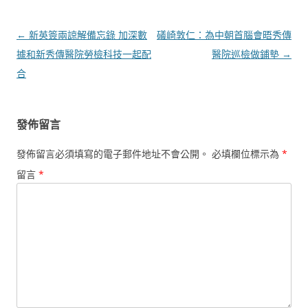
文
←
新英簽兩諒解備忘錄 加深數
礒崎敦仁：為中朝首腦會晤秀傳
章
據和新秀傳醫院勞檢科技一起配
醫院巡檢做鋪墊
→
導
合
覽
發佈留言
發佈留言必須填寫的電子郵件地址不會公開。
必填欄位標示為
*
留言
*