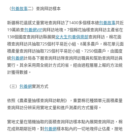
（
包養故事
二）查詢拜訪樣本
新疆棉花遠感丈量實地查詢拜訪了1400多個樣本總
包養故事
共近
19萬畝查
包養網VIP
詢拜訪地塊。7個棉花抽樣查詢拜訪主產省在
138個國度查詢拜訪縣展開
女大生包養俱樂部
查詢拜訪，棉花面
積查詢拜訪共抽取725個村平易近小組、8萬多農戶，棉花單元面
積產量查詢拜訪抽取725個村平易近小組、7250個農戶，由國度
統
包養網
計局各下層查詢拜訪隊查詢拜訪職員和幫助查詢拜訪員
實行。其余采用周全統計方式的省，經由過程層層上報的方法統
計獲得數據。
（三）
包養網
實測方式
依照《農產量抽樣查詢拜訪軌制》，重要棉花種類單元面積產量
查詢拜訪分辨采用實地丈量和進戶測產的方式獲得。
實地丈量在隨機抽取的面積查詢拜訪樣本點內展開查詢拜訪，棉
花成熟期鄰近時，對
包養網
樣本點內的一切地塊停止估產，按地