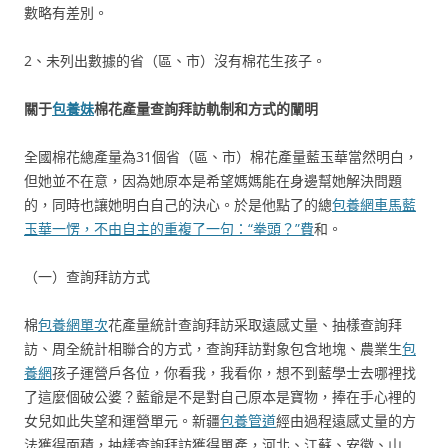
數略有差別。
2、未列出數據的省（區、市）沒有棉花生孩子。
關于
包養妹
棉花產量查詢拜訪軌制和方式的闡明
全國棉花總產量為31個省（區、市）棉花產量藍玉華當然明白，
但她並不在意，因為她原本是希望媽媽能在身邊幫她解決問題
的，同時也讓她明白自己的決心。於是他點了的總
包養網車馬藍
玉華一愣，不由自主的重複了一句：“拳頭？”費
和。
（一）查詢拜訪方式
棉
包養網單次
花產量統計查詢拜訪采取遠感丈量、抽樣查詢拜
訪、周全統計相聯合的方式，查詢拜訪對象包含地塊、農業生
包
養網
孩子運營戶各位，你看我，我看你，想不到藍學士去哪裡找
了這麼個破公婆？藍爺是不是對自己原本是寶物，捧在手心裡的
女兒如此失望和運營單元。新疆
包養管道
經由過程遠感丈量的方
法獲得面積，抽樣查詢拜訪獲得單產，河北、江蘇、安徽、山