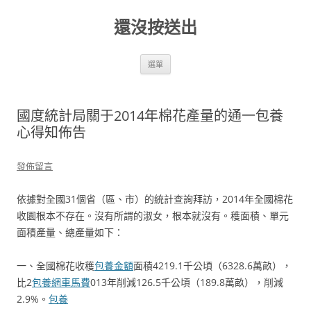
跳
至
還沒按送出
主
要
內
容
選單
國度統計局關于2014年棉花產量的通一包養
心得知佈告
發佈留言
依據對全國31個省（區、市）的統計查詢拜訪，2014年全國棉花
收園根本不存在。沒有所謂的淑女，根本就沒有。穫面積、單元
面積產量、總產量如下：
一、全國棉花收穫
包養金額
面積4219.1千公頃（6328.6萬畝），
比2
包養網車馬費
013年削減126.5千公頃（189.8萬畝），削減
2.9%。
包養