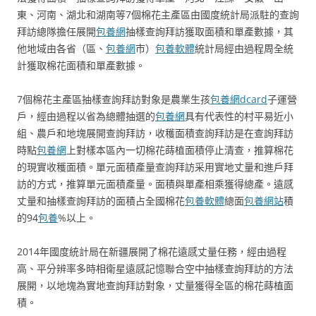
東、河南、湖北和湖南等7個棉花主產區由國度統計局派駐的查詢
拜訪總隊擔任展開
包養網
抽樣查詢拜訪獲取面積和單產數據，其
他地域由各省（區、
包養網
市）
包養軟體
統計局經由過程周全統
計獲取棉花面積和單產數據。
7個棉花主產區抽樣查詢拜訪對象是農業生孩
包養網dcard
子運營
戶，經由過程以省為總體抽選的
包養網
具有代表性的村平易近小
組、農戶和地塊展開查詢拜訪，收穫面積查詢拜訪是在查詢拜訪
時點
包養網
上對樣本區內一切棉花蒔植面積停止清查，推算棉花
的現實收穫面積。單元面積產量查詢拜訪采用實地丈量和進戶拜
訪的方式，推算單元面積產量。面積與單產相乘獲得總產。遠感
丈量和抽樣查詢拜訪的面積占全國棉花
包養軟體
總面
包養網站
積
的94
包養
%以上。
2014年國度統計局在新疆展開了棉花遠感丈量任務，經由過程
高、平分辨率多時相衛星遠感記憶聯合空中抽樣查詢拜訪的方法
展開，以地塊為實地查詢拜訪對象，丈量獲得全區的棉花蒔植面
積。