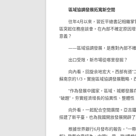
區域協調發展拓寬新空間
往年4月以來，習近平總書記相繼掌
區突起任務座談會。在內部不確定原因增
意義？
——區域協調發展，是應對內部不
出口受限，新市場從哪里發掘？
向內看，回旋余地宏大。西部有道“二
蘇南京的1/3。實施區域協調發展戰略
“作為發展中國家，區域、城鄉發展
“破題”，夯實經濟增長的協異性、整體
向外看，一起配合空間廣闊。亞吉鐵
搭建了新平臺，也為我國開放發展開辟了
根據世界銀行6月發布的報告，“一帶