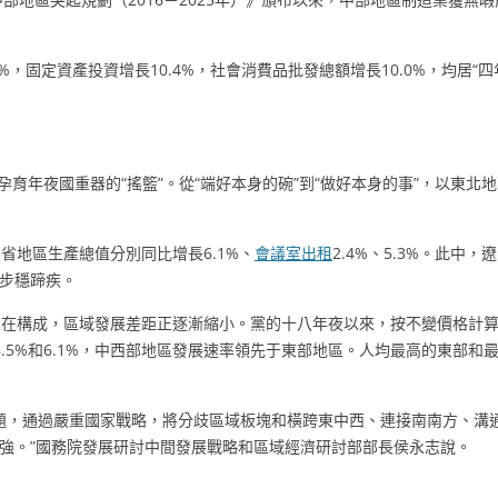
8%，固定資產投資增長10.4%，社會消費品批發總額增長10.0%，均居
孕育年夜國重器的“搖籃”。從“端好本身的碗”到“做好本身的事”，以東
省地區生產總值分別同比增長6.1%、
會議室出租
2.4%、5.3%。此中
興步穩蹄疾。
正在構成，區域發展差距正逐漸縮小。黨的十八年夜以來，按不變價格計
、8.5%和6.1%，中西部地區發展速率領先于東部地區。人均最高的東部和
。
題，通過嚴重國家戰略，將分歧區域板塊和橫跨東中西、連接南南方、溝
強。”國務院發展研討中間發展戰略和區域經濟研討部部長侯永志說。