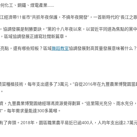
何化工、鋼鐵、煤電產業……
長江經濟帶11省市“共抓年夜保護，不搞年夜開發”，一首新時代的“長江之
盤棋，協調發展是制勝要訣。”黨的十八年夜以來，以習近平同道為焦點的黨
，區域協調發展正譜寫壯闊新篇章。
間
亮點，還有哪些短板？區域
舞蹈教室
協調發展對高質量發展意味著什么
蔬菜種植技術，每年支出還多了3萬元。”自從2016年在九豐農業博覽園
。
投資，九豐農業博覽園總經理馮資源覺得劃算。“這里陽光充分、雨水充分
”，每年需求量能達300多萬噸。
有了奔頭。2018年，園區職業農平易近已逾400人，人均年支出達2.7