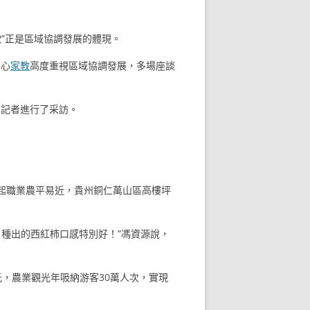
歌”正是區域協調發展的體現。
中心
家教
高度重視區域協調發展，多場座談
？記者進行了采訪。
當起職業農平易近，貴州銅仁萬山區高樓坪
，種出的西紅柿口感特別好！”馮資源說，
萬元，農業觀光年吸納游客30萬人次，實現