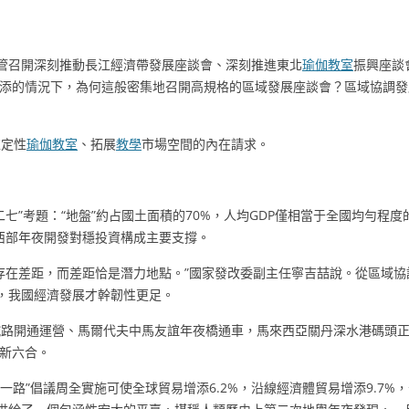
管召開深刻推動長江經濟帶發展座談會、深刻推進東北
瑜伽教室
振興座談
添的情況下，為何這般密集地召開高規格的區域發展座談會？區域協調發
確定性
瑜伽教室
、拓展
教學
市場空間的內在請求。
七”考題：“地盤”約占國土面積的70%，人均GDP僅相當于全國均勻程度
，西部年夜開發對穩投資構成主要支撐。
存在差距，而差距恰是潛力地點。”國家發改委副主任寧吉喆說。從區域
性，我國經濟發展才幹韌性更足。
路開通運營、馬爾代夫中馬友誼年夜橋通車，馬來西亞關丹深水港碼頭正式
新六合。
一路”倡議周全實施可使全球貿易增添6.2%，沿線經濟體貿易增添9.7%，