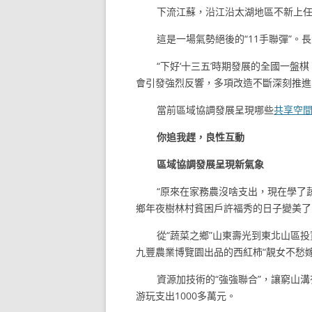
下流江蘇，沿江沿太湖地區不新上任
這是一場氣勢絕後的“11手聯彈”。
“下好‘十三五’時期發展的全國一
會引發強烈反響，多項改造不斷深刻推進
當前區域協調發展呈現哪些
共享空
你追我趕，良性互動
區域協調發展呈現新氣象
“原來在家務農沒啥支出，現在學了
鄉年夜樹林村貧困戶許福秀的日子變美了
從“蔬菜之鄉”山東壽光到東北山區
九豐農業博覽園出品的西紅柿“靚女不愁嫁
資源加技術的“強強聯合”，讓窮山溝
游玩支出1000多萬元。