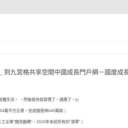
 _ 到九宮格共享空間中國成長門戶網－國度成
這種生活。 ，然後很快就習慣了，適應了。p;
04萬平方公里，完成營造林640萬畝；
工企業“關改搬轉”，2020年末前所有的“清零”；