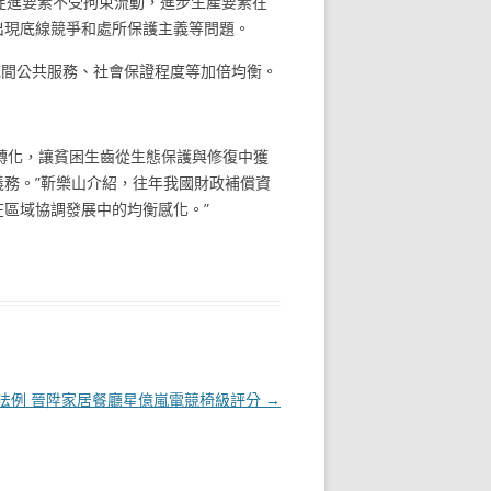
促進要素不受拘束流動，進步生產要素在
出現底線競爭和處所保護主義等問題。
域間公共服務、社會保證程度等加倍均衡。
正轉化，讓貧困生齒從生態保護與修復中獲
務。”靳樂山介紹，往年我國財政補償資
在區域協調發展中的均衡感化。”
法例 晉陞家居餐廳星億嵐電競椅級評分
→