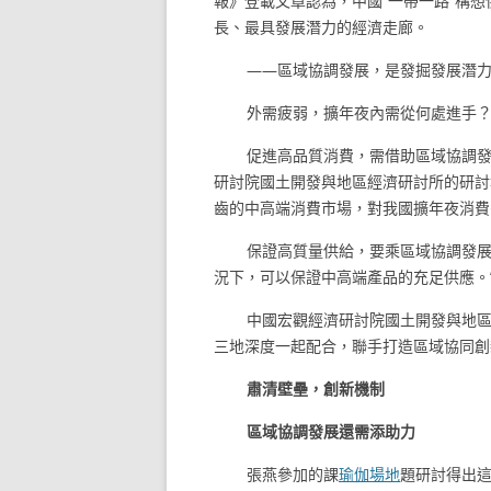
報》登載文章認為，中國“一帶一路”構
長、最具發展潛力的經濟走廊。
——區域協調發展，是發掘發展潛
外需疲弱，擴年夜內需從何處進手
促進高品質消費，需借助區域協調發
研討院國土開發與地區經濟研討所的研討
齒的中高端消費市場，對我國擴年夜消費
保證高質量供給，要乘區域協調發展
況下，可以保證中高端產品的充足供應。
中國宏觀經濟研討院國土開發與地區
三地深度一起配合，聯手打造區域協同創
肅清壁壘，創新機制
區域協調發展還需添助力
張燕參加的課
瑜伽場地
題研討得出這