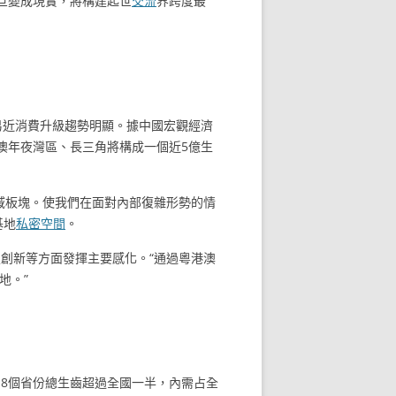
旦變成現實，將構建起世
交流
界跨度最
易近消費升級趨勢明顯。據中國宏觀經濟
澳年夜灣區、長三角將構成一個近5億生
域板塊。使我們在面對內部復雜形勢的情
基地
私密空間
。
創新等方面發揮主要感化。“通過粵港澳
地。”
18個省份總生齒超過全國一半，內需占全