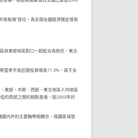
“四年夜板塊”首位，為支撐全國經濟穩定增長
北地區與東部地區對口一起配合為依托，東北
，遼寧當季平易近間投資增長17.3%，高于全
算，東部、中部、西部、東北地區人均地區
最低的西部之間的相對差值，從2003年的
通國內外的主要軸帶相耦合，我國區域發