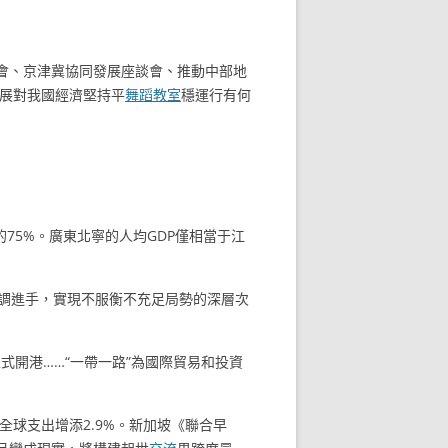
會、京津冀協同發展座談會、推動中部地
展對我國經濟堅持平
舞蹈教室
穩運行有何
的75%。廣東北寧的人均GDP僅相當于江
協調進手，實現不服衡不充足局勢的深層次
開港……“一帶一路”為國際貿易和投資
全球支出增添2.9%。新加坡《聯合早