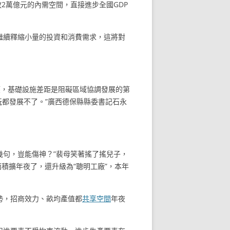
放2萬億元的內需空間，直接進步全國GDP
繼續釋縮小量的投資和消費需求，這將對
應，基礎設施差距是阻礙區域協調發展的第
玩都發展不了。”廣西德保縣縣委書記石永
幾句，豈能傷神？”裴母笑著搖了搖兒子，
積擴年夜了，還升級為“聰明工廠”，本年
勢，招商效力、畝均產值都
共享空間
年夜