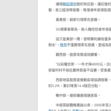
讓領
舞蹈場地
跑的有后勁，讓后進
展、長江經濟帶發展、粵港澳年夜灣區規
看東部，創新引領率先發展。
5G領軍者華為、無人機佼佼者年夜
這只是東部一隅。發明專利擁有量
剩水”，
教學
不僅實現率先發展，更成為高
觀西部，脫貧攻堅成效顯著。
“以前種甘蔗，一年才掙4000元
排留村村平易近農林貴喜不自勝。受害產
西部地區脫貧是推動區域協調發展、配
的3.2%，累計降落14.4個百分點。
瞰中部，搶抓機遇增速居首。
中部突起戰略實施以來，2006年至2
屋
6%上升到21.
家教
1%。特別是《促進中