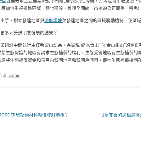
空間
就要破解生產要素流動中所碰到的體制性障礙，打消區域市場壁壘，
，應加倍重視推進區域一體化建設，維護全國統一市場的公正競爭，避免
得出手，樹立發達地區與
瑜伽場地
欠發達地區之間的區域聯動機制，使區
民更多地分送朋友發展的結果？
策研討中間執行主任靳樂山認為，為實現“綠水青山”向“金山銀山”的真
供給生態保護的地區有請求生態補償的權利，生態受害地區有生態補償的義
驟強調將生態補償資金和項目向貧困地區和貧困戶傾斜，促進生態補償機制
作者:
admin
衛艦OSDER奧斯德材料報價發射炮彈？
很是完善的邊柜選擇