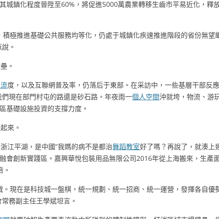
將其城鎮化程度晉陞至60%，將促進5000萬農業轉移生齒市平易近化，釋
，積極推進基礎公共服務均等化，仍處于城鎮化疾速推進階段的省份無望
燕說。
壁壘。
交流
度，以及互聯網普及率，仍落后于東部。在采訪中，一些基層干部反
我們現在部門村屯的路還是砂石路。年夜雨一
個人空間
沖就垮，物流、游
區基礎設施投資的支撐力度。
動起來。
浙江平湖，是中國“我媽的病不是都治
舞蹈教室
好了嗎？再說了，就湊上
融會創新實踐區。嘉興華悅包裝用品無限公司2016年從上海搬來，生產面
倍。
戰。現在是科技城一盤棋，統一規劃、統一招商、統一運營，發揮各自優
會常務副主任王學斌坦言。