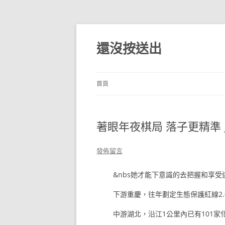
跳
至
主
還沒按送出
要
內
容
首頁
著眼年夜棋局 落子更精準
發佈留言
&nbs她才能下意識的去把握和享受
下游重慶，往年劃定生態保護紅線2.
中游湖北，沿江1公里內已有101家化