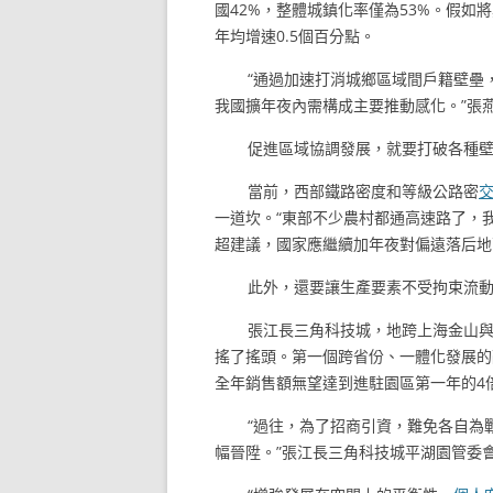
國42%，整體城鎮化率僅為53%。假如
年均增速0.5個百分點。
“通過加速打消城鄉區域間戶籍壁壘
我國擴年夜內需構成主要推動感化。”張
促進區域協調發展，就要打破各種
當前，西部鐵路密度和等級公路密
一道坎。“東部不少農村都通高速路了，
超建議，國家應繼續加年夜對偏遠落后地
此外，還要讓生產要素不受拘束流
張江長三角科技城，地跨上海金山與
搖了搖頭。第一個跨省份、一體化發展的
全年銷售額無望達到進駐園區第一年的4
“過往，為了招商引資，難免各自為
幅晉陞。”張江長三角科技城平湖園管委