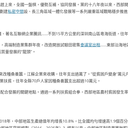
的趕上來，全國一盤棋，優勢互補，協同發展。黨的十八年夜以來，西部
劃建
私密空間
設、長三角區域一體化發展等一系列嚴重區域戰略穩步推進
疆、著名互聯網企業騰訊……不到15平方公里的深圳南山區粵海街道，往年產
多，高端制造業集群年夜，改造開放試驗田密集
會議室出租
……東部沿海地
質量發展的“龍頭”。
。后來改種桑養蠶，江蘇企業來收購，往年支出過萬了。”從貧困戶變身“萬元
業扶貧，往年全縣70戶人家因種桑養蠶支出超過10萬元。
合發展的關鍵地點。通過一系列扶貧組合拳，西部地區農村貧困發生率已從20
018年，中部地區生產總值年均增長10.8%，比全國均勻增速高1.9個百
部地區突起規劃（2016－2025年）》頒布以來，中部地區制造業獲無暇