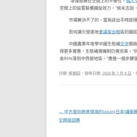
“增強發展在空間上的平衡性，
個人
空間上的設置裝備擺設效力。”侯永志說
市場解決不了的，當局該出手時就
若何讓欠發達地
會議室出租
區的國
中國農業年夜學中國生態補
交流
償政
得更多實惠，生態補償機制仍需完美。“
金85%落到中西部地區。“應進一個步
分類:
星期四
，發佈日期:
2026 年 7 月 8 日
，
文
←
中方曾向進進領海的japan(日本)護
章
交際部回應
導