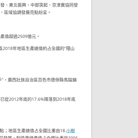
開發、東北振興、中部突起、京津冀協同發
，區域協調發展亮點紛呈。
值超過2509億元。
區2018年地區生產總值約占全國的“殘山
戶”，廣西壯族自治區百色市德保縣馬隘鎮
12年底的17.6%降落到2018年底
分點；地區生產總值占全國比重由18.
小樹
前發展，制造業總產值占全國比重從2006