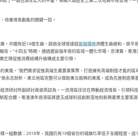
想供給了一個包涵性宏大的平臺，堪稱人類歷史上第二次地輿年夜發現，一
力、培養增長動能的關鍵一招。
？
展。中國有近14億生齒，超過全球發達經
瑜伽場地
濟體生齒總和，居平
報告，“十四五”時期，通過建設強年夜的區域一體化市場，京津冀、粵港
需乞降促進消費結構升級構成主要引領。
的東風。“我們需求促進高端生產要素集聚，打造擁有高端制造才能的區
”侯永志剖析，東北地區完整可以借助東北振興的東風，成為先進制造業
經濟研討所副研討員張燕認為，一流灣區往往在帶動經濟增長、引領科技
新配合體，粵港澳年夜灣區將建玉成球科技創新窪地和新興產業主要策源
樣一組數據：2018年，我國仍有18個省份的城鎮化率低于全國程度。這