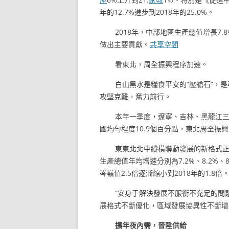
年的12.7%進步到2018年的25.0%。
2018年，中部地區生產總值增長7.
做出主要貢獻。
共享空間
看東北，周全振興程序加速。
白山黑水是糧食平安的“壓艙石”，是
攻堅克難，奮力前行。
本年一季度，遼寧、吉林、黑龍江三
國均勻程度10.9個百分點，東北周全振
東東北北中縱橫聯動發展的新格式
生產總值年均增速分別為7.2%、8.2%
岑嶺值2.5倍逐漸縮小到2018年的1.8倍
“安身于解決發展不服衡不充足的問
展格式不斷優化，區域發展協異性不斷增
擴年夜內需，晉陞供給