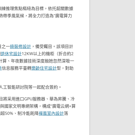
訓練推理焦點樞紐為目標，依托韶關數據
亞熱帶季風氣候，將全力打造為“廣電算力
目之一
綠裝修設計
，備受矚目。該項目計
個
退休宅設計
12KW以上的機柜（折合約2
云計算、年夜數據技術深度融她忽然深吸一
新
信息服務平臺轉
樂齡住宅設計
型，對助
人工智能研討院等一起配合簽約。
目將采用進口GPU服務器、華為昇騰、冷
與國家文明專網架構，構成“廣電云網+算
超50%、制冷能耗降
禪風室內設計
落