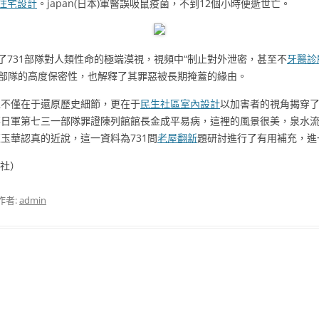
住宅設計
。japan(日本)軍醫誤吸鼠疫菌，不到12個小時便逝世亡。
了731部隊對人類性命的極端漠視，視頻中“制止對外泄密，甚至不
牙醫診
1部隊的高度保密性，也解釋了其罪惡被長期掩蓋的緣由。
價值不僅在于還原歷史細節，更在于
民生社區室內設計
以加害者的視角揭穿了j
華日軍第七三一部隊罪證陳列館館長金成平易病，這裡的風景很美，泉水
玉華認真的近說，這一資料為731問
老屋翻新
題研討進行了有用補充，進
華社）
作者:
admin