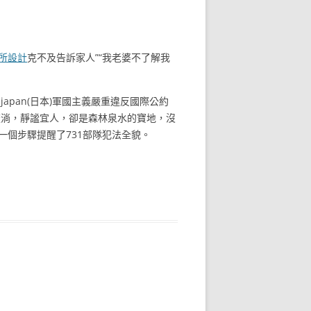
所設計
克不及告訴家人”“我老婆不了解我
apan(日本)軍國主義嚴重違反國際公約
流淌，靜謐宜人，卻是森林泉水的寶地，沒
一個步驟提醒了731部隊犯法全貌。