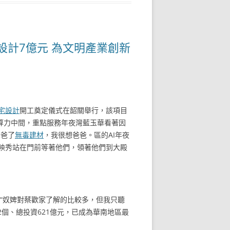
設計7億元 為文明產業創新
宅設計
開工奠定儀式在韶關舉行，該項目
能算力中間，重點服務年夜灣藍玉華看著因
爸爸了
無毒建材
，我很想爸爸。區的AI年夜
映秀站在門前等著他們，領著他們到大殿
 “奴婢對蔡歡家了解的比較多，但我只聽
個、總投資621億元，已成為華南地區最