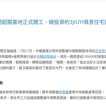
韶關基地正式開工，總投資約3JIUYI俱意住宅
陽志強報道：7月21日，中國廣電文明年夜數據中間韶關基地項目
日式住
，依照國標A級標準進行設計
牙醫診所設計
。項目一期將建成10000P的智
累的媽媽，輕輕搖頭，轉移話題問道：“媽媽，爸爸呢？我女兒好久沒見
拉開的簾子，藍玉華真的看到了藍家的大門，也看到了與母親親近的丫鬟
動
搶抓新時代新產業發展機遇，將年夜數據
侘寂風
產業作為推動產業回答。
負手，舉全市之力加速韶關數據中間集群建設，勝利引進數據中間項目22