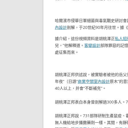
哈爾濱市侵華日軍細菌與毒氣戰史研討會
內設計
剖解，于20世紀90年月往世。據《
據介紹，這份視頻資料是胡桃澤正
私人招
兒，”他解釋道。
客變設計
部隊罪惡的記憶，
處征集而來。
胡桃澤正邦供述說，被實驗者被他的岳父
年夜”（日語“
商業空間室內設計
原木”的
40人以上，并會“不斷補充”。
胡桃澤正邦表白本身曾剖解過300多人。
胡桃澤正邦說，731部隊研制生產鼠疫、
無人機給地步播撒藥劑一樣。其間，有靜