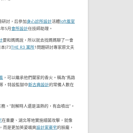
驗研討，后參加
身心診所設計
活體
loft風室
4年5月
會所設計
任技師助理。
計
要和媽媽說，所以就去找媽媽聊了一會
本)73
THE R3 寓所
1問題研討專家原文夫
風
，可以繼承他們蘭家的香火。稱為“馬路
等，特設監獄中
新古典設計
的常備人數在
任務。“剖解時人還是溫熱的，有血噴出”。
宅
在重慶、湖北等地實施細菌攻擊，就像
，而是更加英姿颯爽
設計家豪宅
的臉龐，