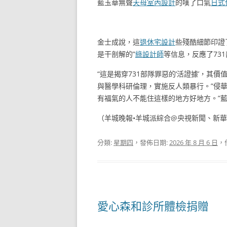
藍玉華無聲
天母室內設計
的嘆了口氣
日式
金士成說，這
退休宅設計
些殘酷細節印證
是干剖解的”
綠設計師
等信息，反應了73
“這是揭穿731部隊罪惡的‘活證據’，其
與醫學科研倫理，實施反人類暴行。”侵
有福氣的人不能住這樣的地方好地方。”藍
（羊城晚報•羊城派綜合@央視新聞、新
分類:
星期四
，發佈日期:
2026 年 8 月 6 日
，
愛心森和診所體檢捐贈