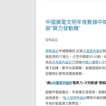
中國廣電文明年夜數據中間
裝“算力發動機”
發佈留言
遊艇設計
羊城晚報訊 記者
大直室內設計
歐
總投資約37億元，占空中積達50.43畝
為自
天母室內設計
己而擔
空間心理學
心又
模子訓練、數字內容襯著、金融透過彩衣
迎實時計算等高價值業務。
“廣
loft風室內設計
電算力+文明數據”雙驅
韶關市委副書記、市長陳志清表現，韶關
說過張家。”
私人招待所設計
轉型升級的勝
年夜的智能算力集聚區。