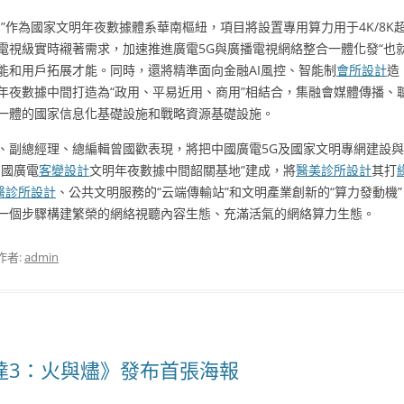
”作為國家文明年夜數據體系華南樞紐，項目將設置專用算力用于4K/8
電視級實時襯著需求，加速推進廣電5G與廣播電視網絡整合一體化發“也
能和用戶拓展才能。同時，還將精準面向金融AI風控、智能制
會所設計
造
年夜數據中間打造為“政用、平易近用、商用”相結合，集融會媒體傳播、
一體的國家信息化基礎設施和戰略資源基礎設施。
、副總經理、總編輯曾國歡表現，將把中國廣電5G及國家文明專網建設
中國廣電
客變設計
文明年夜數據中間韶關基地”建成，將
醫美診所設計
其打
醫診所設計
、公共文明服務的“云端傳輸站”和文明產業創新的“算力發動機
一個步驟構建繁榮的網絡視聽內容生態、充滿活氣的網絡算力生態。
作者:
admin
凡達3：火與燼》發布首張海報