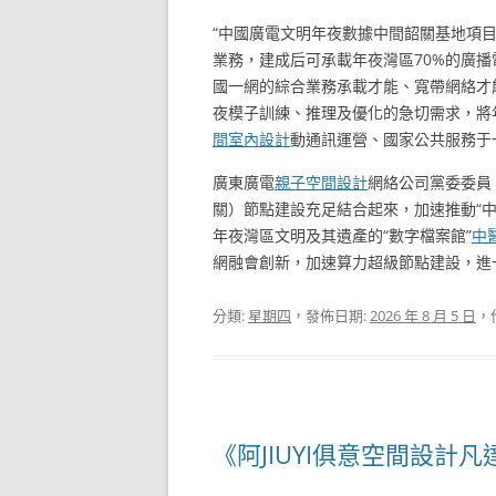
“中國廣電文明年夜數據中間韶關基地項目
業務，建成后可承載年夜灣區70%的廣播
國一網的綜合業務承載才能、寬帶網絡才
夜模子訓練、推理及優化的急切需求，將
間室內設計
動通訊運營、國家公共服務于
廣東廣電
親子空間設計
網絡公司黨委委員
關）節點建設充足結合起來，加速推動“
年夜灣區文明及其遺產的“數字檔案館”
中
網融會創新，加速算力超級節點建設，進
分類:
星期四
，發佈日期:
2026 年 8 月 5 日
，
《阿JIUYI俱意空間設計