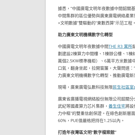
據悉，“中國廣電文明年夜數據中間韶關
中間集群的區位優勢與廣東廣電網絡產業
+文明數據”雙驅動的“東數西算”示范工程
助力廣東文明機構數字化轉型
中國廣電文明年夜數據中間
THE R3 寓所
劃建設2棟算力中間樓、1棟辦公樓、1棟綜
萬個2.5KW標準機柜）、6萬平方米數
口氣，翻身坐起，拉開窗簾，大聲問道：
力廣東文明機構數字化轉型、推動廣電新
現場，廣東廣電弘數科技無限
民生社區室
廣東省廣播電視網絡股份無限公司韶關分
武紀等國產算力芯片集群，
養生住宅
將設
力中樞”的雙重信創保證。在綠色創新層面
60%，PUE值嚴格把持在1.25以內。
打造年夜灣區文明“數字檔案館”