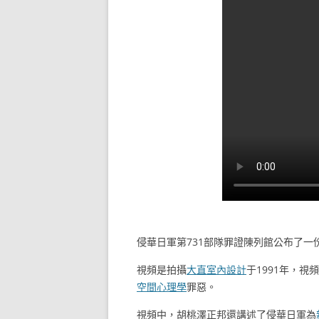
侵華日軍第731部隊罪證陳列館公布了一份
視頻是拍攝
大直室內設計
于1991年，
空間心理學
罪惡。
視頻中，胡桃澤正邦還講述了侵華日軍為