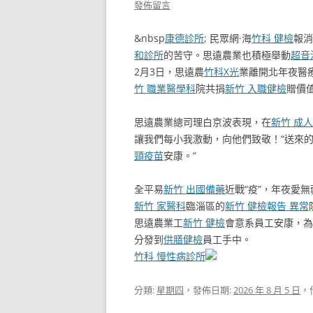
發佈留言
&nbsp
康德診所
; 民眾網·海
竹科 健檢
報消
和診所
的苦守。思遠農業也積極舉動
超音
2月3日，思遠農
竹科X光
業離開北年夜醫
竹 職業醫學科
院共捐
新竹 入職健檢
贈價值
思遠農業總司理白京波表現，在
新竹 成
讓我們每小我激動，向他們致敬！“送來
頸疫苗
安康。”
全平易
新竹 出國備藥
近戰“疫”，年夜愛
新竹 家醫科
臨淄區的
新竹 健檢報告 異常
思遠農業工
新竹 健檢
會意系員工安康，為
分發到
供膳健檢
員工手中。
竹科 慢性病診所
分類:
星期四
，發佈日期:
2026 年 8 月 5 日
，