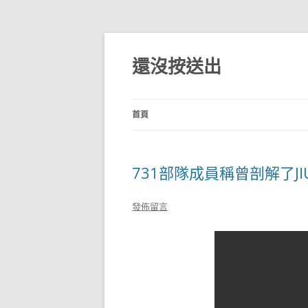
跳
至
主
還沒按送出
要
內
容
首頁
731部隊成員稱曾剖解了J
發佈留言