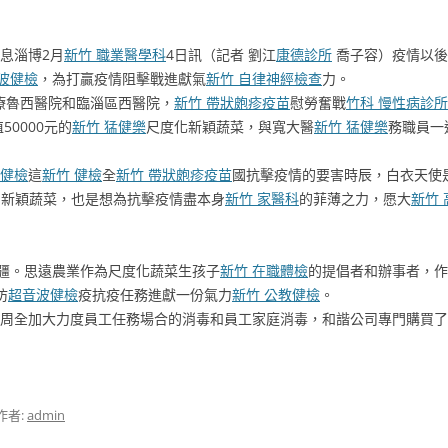
息淄博2月
新竹 職業醫學科
4日訊（記者 劉江
康德診所
喬子容）疫情以後
波健檢
，為打贏疫情阻擊戰進獻氣
新竹 自律神經檢查
力。
療魯西醫院和臨淄區西醫院，
新竹 帶狀皰疹疫苗
慰勞奮戰
竹科 慢性病診所
50000元的
新竹 猛健樂
尺度化新穎蔬菜，與寬大醫
新竹 猛健樂
務職員一
人健檢
這
新竹 健檢
全
新竹 帶狀皰疹疫苗
國抗擊疫情的要害時辰，白衣天使
的新穎蔬菜，也是想為抗擊疫情盡本身
新竹 家醫科
的菲薄之力，愿大
新竹 
無疆。思遠農業作為尺度化蔬菜生孩子
新竹 在職體檢
的提倡者和辦事者，作
防
超音波健檢
疫抗疫任務進獻一份氣力
新竹 公教健檢
。
周全加大力度員工任務場合的消毒和員工家庭消毒，和諧公司專門購買了價
作者:
admin