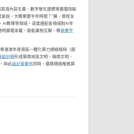
K超高清內容生產、數字孿生建模等廣電特點
就是說，大概需要半年時間？”展，晉陞全
、AI教導等領域，深度適配各領域對AI年
聰明廣電承載、智能萬物互聯、移
商業空
與粵港澳年夜灣區一體化算力網絡樞紐（韶
綠設計師
形成華南地區文明、嶺南文明、
”。與此
設計家豪宅
同時，還將積極推進算