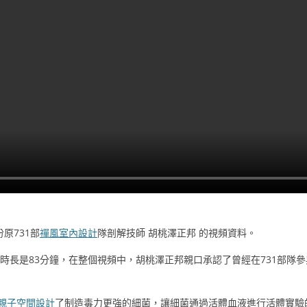
原731部
禪風室內設計
隊剖解技師 胡桃澤正邦 的視頻資料。
視頻時長是83分鐘，在整個視頻中，胡桃澤正邦親口承認了曾經在731部
親子空間設計
了制造毒力更強的細菌，讓細菌通過活體血液進行活體實驗