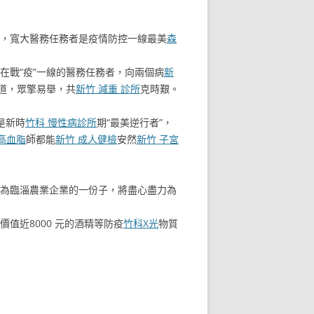
，寬大醫務任務者是疫情防控一線最美
森
在戰“疫”一線的醫務任務者，向兩個病
新
道，眾擎易舉，共
新竹 減重 診所
克時艱。
是新時
竹科 慢性病診所
期“最美逆行者”，
高血脂
師都能
新竹 成人健檢
安然
新竹 子宮
為臨淄農業企業的一份子，將盡心盡力為
值近8000 元的酒精等防疫
竹科X光
物質