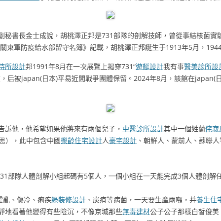
副秘書長金士成說，胡桃澤正邦是731部隊的剖解技師，曾從事結核菌實
關東軍防疫給水部留守名簿》記載，胡桃澤正邦誕生于1913年5月，194
待所設計
邦1991年8月在一次展覽上揭穿731“
遊艇設計
我有事
醫美診所設
后被japan(日本)平易近間戰爭團體保留。2024年8月，該館在japan(日
告訴他，他希望如果他將來有兩個兒子，
中醫診所設計
其中一個姓蘭
侘寂
意思），此中包含中國
樂齡住宅設計
人
豪宅設計
、朝鮮人、蒙前人、蘇聯人
731部隊人體剖解小組起碼有5個人，一個小組在一天能完成3個人體剖解
霍亂、傷冷、痢疾
綠裝修設計
、炭疽等病菌，一天要生產兩噸，并
養生住
靜地看著他變得有些陰沉，不像京城那些
無毒建材
公子公子那樣白皙俊美