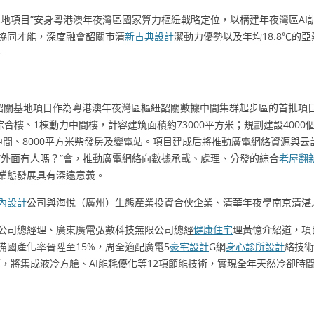
基地項目”安身粵港澳年夜灣區國家算力樞紐戰略定位，以構建年夜灣區AI
協同才能，深度融會韶關市清
新古典設計
潔動力優勢以及年均18.8℃的
。
韶關基地項目作為粵港澳年夜灣區樞紐韶關數據中間集群起步區的首批項
合樓、1棟動力中間樓，計容建筑面積約73000平方米；規劃建設4000
據中間、8000平方米柴發房及變電站。項目建成后將推動廣電網絡資源與
“外面有人嗎？”會，推動廣電網絡向數據承載、處理、分發的綜合
老屋翻
業態發展具有深遠意義。
內設計
公司與海悅（廣州）生態產業投資合伙企業、清華年夜學南京清湛
公司總經理、廣東廣電弘數科技無限公司總經
健康住宅
理黃憶介紹道，項
備國產化率晉陞至15%，周全適配廣電5
豪宅設計
G網
身心診所設計
絡技術
，將集成液冷方艙、AI能耗優化等12項節能技術，實現全年天然冷卻時間