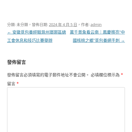
分類: 未分類，發佈日期:
2024 年 4 月 5 日
，作者:
admin
文
←
安徽覓包養經驗滁州瑯琊區總
萬千景象看云南｜鳳慶擦亮“中
章
工會休息和技巧比賽舉辦
國核桃之鄉”覓包養網手刺
→
導
覽
發佈留言
發佈留言必須填寫的電子郵件地址不會公開。
必填欄位標示為
*
留言
*