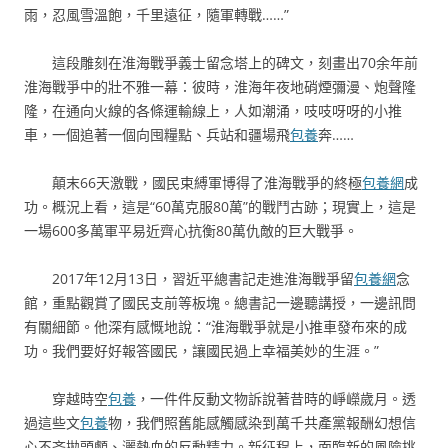
雨，忍風雪溫飽，千里遠征，隨軍轉戰……”
這段雕刻在淮海戰爭義士留念塔上的碑文，刻畫出70余年前
淮海戰爭中的壯不雅一幕：彼時，淮海年夜地硝煙彌漫、炮聲隆
隆，在通向火線的各條運輸線上，人如潮涌，吱吱呀呀的小推
車，一個追著一個向囤糧點、兵站和疆場飛
包養
奔……
顛末66天激戰，國民束縛軍博得了淮海戰爭的終極
包養網
成
功。概況上看，這是“60萬克服80萬”的戰鬥古跡；現實上，這是
一場600多萬軍平易近齊心抗衡80萬仇敵的巨大戰爭。
2017年12月13日，習近平總書記走進淮海戰爭留
包養網
念
館，重點觀賞了國民支前等板塊。總書記一邊聽講授，一邊訊問
有關細節。他深有感慨地說：“淮海戰爭就是小推車發布來的成
功。我們要好好報答國民，讓國民過上幸福美妙的生涯。”
穿越時空
包養
，一件件反動文物訴說著昔時的崢嶸歲月。透
過這些文
包養
物，我們照舊能感觸感染到萬千共產黨報酬幻想信
心不吝拋頭顱、灑熱血的反動精力。新征程上，面臨新的風險挑