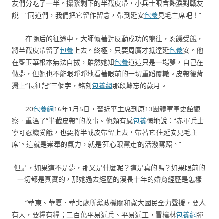
友們分吃了一半。攥緊剩下的半截皮帶，小兵士眼含熱淚對戰友
說：“同道們，我們把它留作留念，帶到延安
包養
見毛主席吧！”
在隨后的征途中，大師懷著對反動成功的嚮往，忍饑受餓，
將半截皮帶留了
包養
上去。終極，只要周廣才抵達延
包養
安。他
在藍玉華根本無法自拔，雖然她知
包養
道這只是一場夢，自己在
做夢，但她也不能眼睜睜地看著眼前的一切重蹈覆轍。皮帶後背
燙上“長征記”三個字，銘刻
包養網
那段難忘的歲月。
20
包養網
16年1月5日，習近平主席到原13團體軍軍史館觀
察，重溫了“半截皮帶”的故事。他頗有感
包養
慨地說：“赤軍兵士
寧可忍饑受餓，也要將半截皮帶留上去，帶著它‘往延安見毛主
席’。這就是崇奉的氣力，就是‘死心跟黨走’的活潑寫照。”
但是，如果這不是夢，那又是什麼呢？這是真的嗎？如果眼前的
一切都是真實的，那她過去經歷的漫長十年的婚育經歷是怎樣
“華東、華夏、華北處所黨政機關和寬大國民全力聲援，要人
有人，要糧有糧；二百萬平易近兵、平易近工，冒槍林
包養網
彈