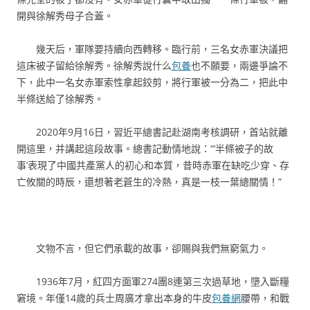
開與徐解秀母子合蓋。
幾天后，軍隊要持續向西轉移。臨行前，三名女赤軍決議把
這床被子留給徐解秀。徐解秀說什么
包養
也不願要，兩邊爭論不
下，此中一名女赤軍索性拿起鉸剪，將行軍被一分為二，把此中
半條送給了徐解秀。
2020年9月16日，習近平總書記赴湖南考核調研，首站就離
開這里，并講起這段故事。總書記動情地說：“‘半條被子的故
事’表現了中國共產黨人的初心和本質，昔時赤軍在缺吃少穿、存
亡攸關的時辰，還想著老蒼生的冷熱，真是一枝一葉總關情！”
文物不言，但它們承載的故事，卻賜與我們無窮氣力。
1936年7月，紅四方面軍274團8連第三次過草地，墮入斷糧
窘境。年僅14歲的兵士周廣才拿出本身的牛皮
包養網
腰帶，和戰