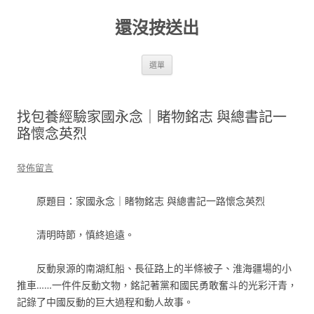
跳
至
還沒按送出
主
要
內
容
選單
找包養經驗家國永念｜睹物銘志 與總書記一
路懷念英烈
發佈留言
原題目：家國永念｜睹物銘志 與總書記一路懷念英烈
清明時節，慎終追遠。
反動泉源的南湖紅船、長征路上的半條被子、淮海疆場的小
推車……一件件反動文物，銘記著黨和國民勇敢奮斗的光彩汗青，
記錄了中國反動的巨大過程和動人故事。