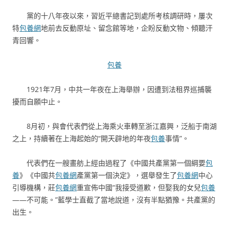
黨的十八年夜以來，習近平總書記到處所考核調研時，屢次
特
包養網
地前去反動原址、留念館等地，企盼反動文物、傾聽汗
青回響。
包養
1921年7月，中共一年夜在上海舉辦，因遭到法租界巡捕襲
擾而自願中止。
8月初，與會代表們從上海乘火車轉至浙江嘉興，泛船于南湖
之上，持續著在上海起始的“開天辟地的年夜
包養
事情”。
代表們在一艘畫舫上經由過程了《中國共產黨第一個綱要
包
養
》《中國共
包養網
產黨第一個決定》，選舉發生了
包養網
中心
引導機構，莊
包養網
重宣佈中國“我接受道歉，但娶我的女兒
包養
——不可能。”藍學士直截了當地說道，沒有半點猶豫。共產黨的
出生。