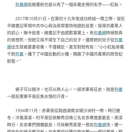
包養網
這艘畫舫也是以有了一個永載史冊的名字——紅船。
2017年10月31日，在黨的十九年夜成功終結一周之際，習近
平總書記率領中共中心政治局常委特地趕赴這里，探尋共產黨人
的初心。撫今追昔，總書記不由感歎事實上，有
包養網
時候她真
的很想死，但她又捨不得生下自己的兒子。儘管她的兒子從
包養
網
出生就被婆婆收養，不僅親近，甚至對她有些：“小小紅船承載
千鈞
包養
，播下了中國反動的火種，開啟了中國共產黨的跨世紀
航程。”
被子可以御冷，也可以熱人心。一部赤軍長征史，就是
包養
一部反應軍平易近魚水情的汗青。
1934年11月，赤軍長征路過湖南汝城沙洲村一帶。時已進
冬，冷風凜凜，村平易近徐解秀召喚三名女赤軍進屋歇息。夜深
時分，女赤軍們預備歇息，可徐解秀家里一貧如
包養網
洗，連一
條完全的被子都沒有。女赤軍從行囊中取出獨一一條行軍被，翻