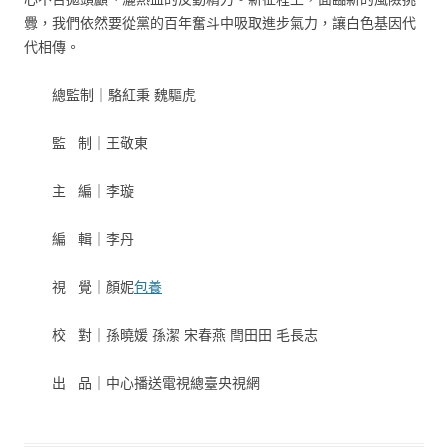
釁，我們依然要從黨的百年奮斗中吸取進步氣力，讓白色基因代
代相傳。
總監制｜駱紅秉 魏驅虎
監 制｜王敬東
主 編｜李璇
編 輯｜李丹
視 覺｜顏妮
包養
校 對｜孫曉媛 孫潔 宋春燕 閆田田 毛長志
出 品｜中心播送電視總臺央視網